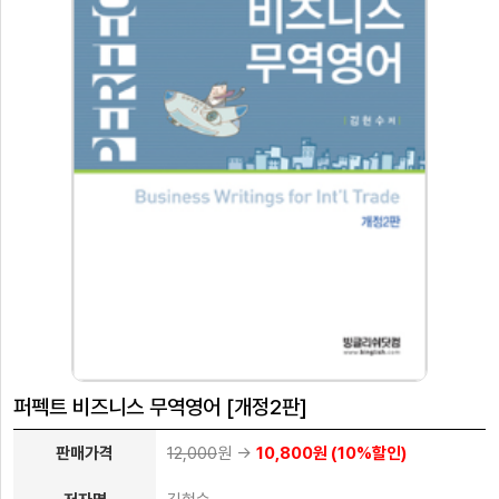
벤
트
학
습
자
나
료
의
강
고
의
객
실
센
마
터
이
페
회
이
사
지
소
개
퍼펙트 비즈니스 무역영어 [개정2판]
판매가격
12,000
원 ->
10,800원 (10%할인)