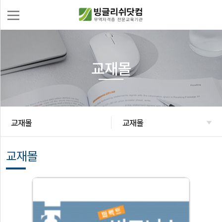
교재몰
로
그
인
회
무
원
역
가
자
교재몰
교재몰
무
입
격
역
증
실
교재몰
수
무
강
신
교
청
재
몰
이