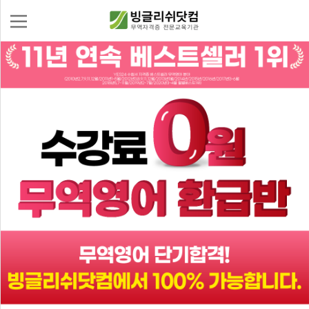
로
그
인
회
무
원
역
가
자
무
입
격
역
증
실
수
무
강
신
교
청
재
몰
이