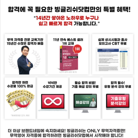
벤
트
학
습
자
나
료
의
강
고
의
객
실
센
마
터
이
페
회
이
사
지
소
개