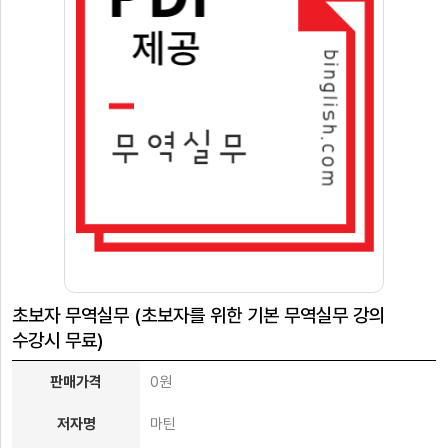
벤
트
학
습
자
나
료
의
강
고
의
객
실
센
마
터
이
페
회
이
사
초보자 무역실무 (초보자를 위한 기본 무역실무 강의
지
소
수강시 무료)
개
판매가격
0원
저자명
마틴