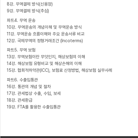
8강. 무역결제 방식(신용장)
9강. 무역결제 방식(추심)
파트4. 무역 운송
10강. 무역운송의 개념이해 및 무역운송 방식
11강. 무역운송 흐름이해와 주요 운송서류 비교
12강. 국제무역의 정형거래조건 (Incoterms)
파트5. 무역 보험
13강. 무역보험이란 무엇인지, 해상보험의 이해
14강. 해상보험 유형비교 및 해상손해의 이해
15강. 협회적하약관(ICC), 보험료 산정방법, 해상보험 실무사례
파트6. 수출입통관
16강. 통관의 개념 및 절차
17강. 관세법상 수출, 수입, 보세
18강. 관세환급
19강. FTA를 활용한 수출입통관