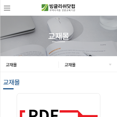
교재몰
로
그
인
회
무
원
역
가
자
교재몰
교재몰
무
입
격
역
증
실
교재몰
수
무
강
신
교
청
재
몰
이