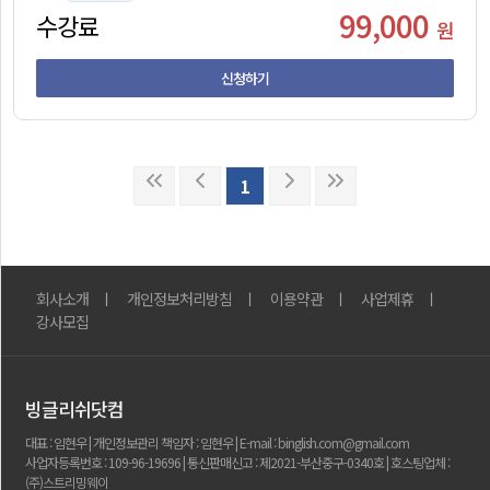
99,000
수강료
원
신청하기
1
회사소개
ㅣ
개인정보처리방침
ㅣ
이용약관
ㅣ
사업제휴
ㅣ
강사모집
빙글리쉬닷컴
대표 : 임현우 | 개인정보관리 책임자 : 임현우 | E-mail : binglish.com@gmail.com
사업자등록번호 : 109-96-19696 | 통신판매신고 : 제2021-부산중구-0340호 | 호스팅업체 :
(주)스트리밍웨이