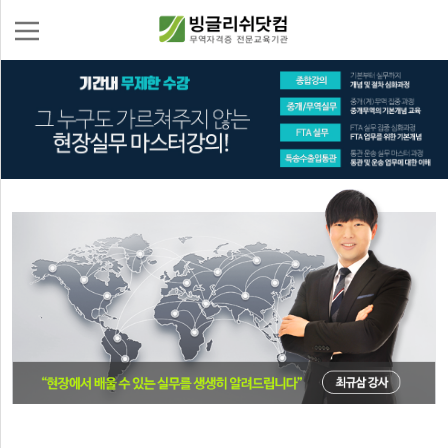
로
그
인
회
무
원
역
가
자
무
입
격
역
증
실
수
무
강
신
교
청
재
몰
이