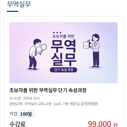
벤
무역실무
트
학
습
자
나
료
의
강
고
의
객
실
센
마
터
이
페
회
이
사
초보자를 위한 무역실무 단기 속성과정
지
소
강 사 명 : 최주호 강사
개
관련교재 : 무역실무 교육 교재 - part1 기본 개념 및 절차(개정판)
100일
기간
99,000
수강료
원