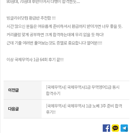
80점대, 70점대 후반이어서 다행이 합격한듯....
빙글리쉬닷컴 환급반 추천함 !!!
시간 많으신 분들은 여유롭게 준비하셔서 환급까지 받아가면 너무 좋을 듯.
커리큘럼 맞게 공부하면 크게 합격하는데에 무리 없을 듯 하다!
근데 기출 여러번 풀어보는것도 증맬로 중요합니다 열어분!!!!
이상 국제무역사 1급 64회 후기 끝!!!
[국제무역사]
국제무역사1급 무역영어1급 동시
이전글
합격수기
[국제무역사]
국제무역사 1급 노베 3주 준비 합격
다음글
후기!!