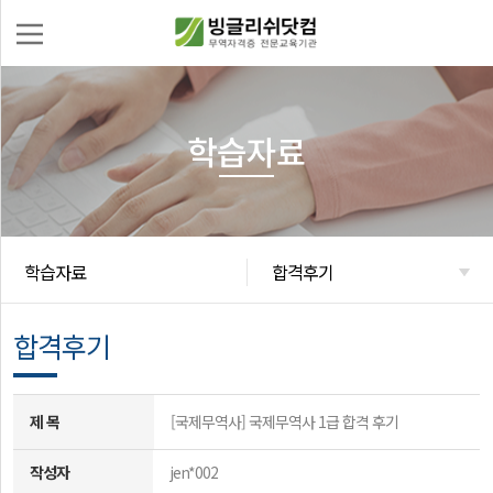
학습자료
로
그
인
회
무
원
역
가
자
학습자료
합격후기
무
입
격
역
증
실
합격후기
수
무
강
신
교
청
제 목
[국제무역사]
국제무역사 1급 합격 후기
재
몰
이
작성자
jen*002