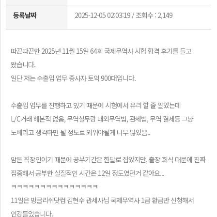
벤
트
등록날짜
2025-12-05 02:03:19 / 조회수 : 2,149
학
습
자
나
따끈따끈한 2025년 11월 15일 64회 국제무역사 시헙 합격 후기를 들고
료
의
왔습니다.
강
고
일단 저는 수출입 업무 종사자 토익 900대입니다.
의
객
실
센
수출입 업무를 진행하고 있기 때문에 시험에서 유리 할 줄 알았는데
마
터
이
L/C거래 해본적 없음, 무역실무랑 대외무역법, 관세법, 무역 결제등 그냥
페
노베라고 생각하면 될 정도로 외워야될게 너무 많았음..
회
이
사
지
소
암튼 직장인이기 때문에 공부기간은 한달로 잡았지만, 출장 회식 때문에 진짜
개
집중해서 공부한 실질적인 시간은 12일 정도였던거 같아요...
ㅋㅋㅋㅋㅋㅋㅋㅋㅋㅋㅋㅋㅋㅋㅋ
11일은 빙글리쉬닷컴 김현수 관세사님 국제무역사 1급 환급반 신청해서
인강들었습니다.